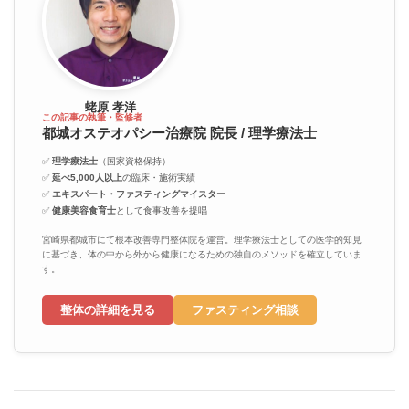
蛯原 孝洋
この記事の執筆・監修者
都城オステオパシー治療院 院長 / 理学療法士
✅
理学療法士
（国家資格保持）
✅
延べ5,000人以上
の臨床・施術実績
✅
エキスパート・ファスティングマイスター
✅
健康美容食育士
として食事改善を提唱
宮崎県都城市にて根本改善専門整体院を運営。理学療法士としての医学的知見
に基づき、体の中から外から健康になるための独自のメソッドを確立していま
す。
整体の詳細を見る
ファスティング相談