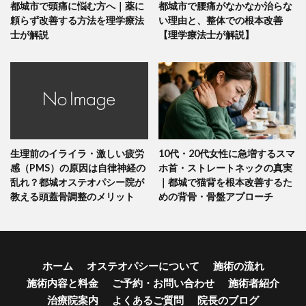
都城市で頭痛に悩む方へ｜薬に
都城市で腰痛がなかなか治らな
頼らず改善する方法を理学療法
い理由と、整体での根本改善
士が解説
【理学療法士が解説】
生理前のイライラ・激しい疲労
10代・20代女性に急増するスマ
感（PMS）の原因は自律神経の
ホ首・ストレートネックの真実
乱れ？都城オステオパシー院が
｜都城で猫背を根本改善するた
教える頭蓋骨調整のメリット
めの背骨・骨盤アプローチ
ホーム
オステオパシーについて
施術の流れ
施術内容と料金
ご予約・お問い合わせ
施術者紹介
治療院案内
よくあるご質問
院長のブログ