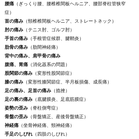
腰痛
（ぎっくり腰、腰椎椎間板ヘルニア、腰部脊柱管狭窄
症）
首の痛み
（頸椎椎間板ヘルニア、ストレートネック）
肘の痛み
（テニス肘、ゴルフ肘）
手首の痛み
（手根管症候群、腱鞘炎）
肋骨の痛み
（肋間神経痛）
背中の痛み、肩甲骨の痛み
腹痛、胃痛
（消化器系の問題）
股関節の痛み
（変形性股関節症）
膝の痛み
（変形性膝関節症、半月板損傷、成長痛）
足の痛み、足首の痛み
（捻挫）
足の裏の痛み
（底腱膜炎、足底筋膜症）
姿勢の歪み
（脊柱側弯症）
骨盤の歪み
（骨盤矯正、産後骨盤矯正）
神経痛
（坐骨神経痛、頸神経痛）
手足のしびれ
（四肢のしびれ）