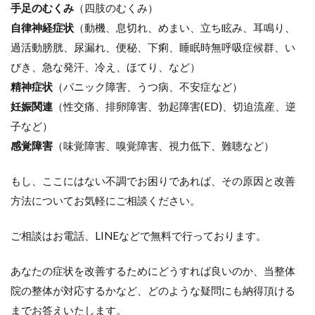
手足のむくみ
（四肢のむくみ）
自律神経症状
（動機、息切れ、めまい、立ち眩み、耳鳴り、
過活動膀胱、尿漏れ、便秘、下痢、睡眠時無呼吸症候群、い
びき、急な発汗、冷え、ほてり、など）
精神症状
（パニック障害、うつ病、不安症など）
妊娠関連
（性交痛、排卵障害、勃起障害(ED)、切迫流産、逆
子など）
感覚障害
（味覚障害、嗅覚障害、視力低下、難聴など）
もし、ここにはない不調でお困りであれば、その原因と改善
方法についてお気軽にご相談ください。
ご相談はお電話、LINEなどで無料で行っております。
あなたの症状を改善するためにどうすれば良いのか、当整体
院の整体が対応するかなど、どのような疑問にも納得頂ける
までお答えいたします。